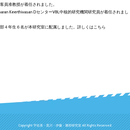
客員准教授が着任されました。
tharan Keerthivasan DセンターVBL中核的研究機関研究員が着任されまし
部４年生６名が本研究室に配属しました。詳しくはこちら
Copyright 宇佐美・黒川・伊藤・勝部研究室 All Rights Reserved.