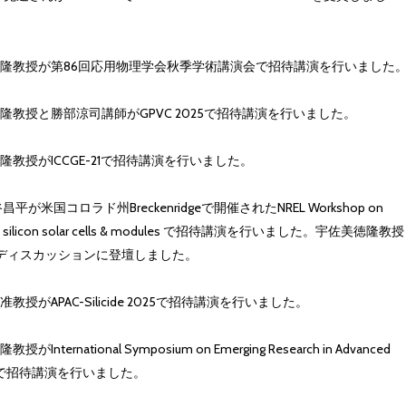
隆教授が第86回応用物理学会秋季学術講演会で招待講演を行いました
隆教授と勝部涼司講師がGPVC 2025で招待講演を行いました。
隆教授がICCGE-21で招待講演を行いました。
昌平が米国コロラド州Breckenridgeで開催されたNREL Workshop on
line silicon solar cells & modules で招待講演を行いました。宇佐美徳隆教授
ディスカッションに登壇しました。
教授がAPAC-Silicide 2025で招待講演を行いました。
がInternational Symposium on Emerging Research in Advanced
ialsで招待講演を行いました。