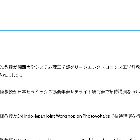
准教授が関西大学システム理工学部グリーンエレクトロニクス工学科
教
されました。
隆教授が日本セラミックス協会年会サテライト研究会で招待講演を行い
授が3rd Indo-Japan Joint Workshop on Photovoltaicsで招待講演を
。