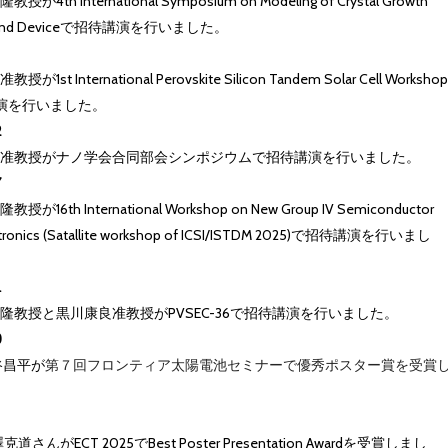
が4th International Symposium on Modeling of Crystal Growth
s and Deviceで招待講演を行いました。
が1st International Perovskite Silicon Tandem Solar Cell Workshop
演を行いました。
2
准教授がナノ学会合同部会シンポジウムで招待講演を行いました。
7
が16th International Workshop on New Group IV Semiconductor
tronics (Satallite workshop of ICSI/ISTDM 2025)で招待講演を行いまし
1
隆教授と黒川康良准教授がPVSEC-36で招待講演を行いました。
0
谷昌平が
第７回フロンティア太陽電池セミナーで優秀ポスター賞を受賞
道さんがECT 2025でBest Poster Presentation Awardを受賞しまし