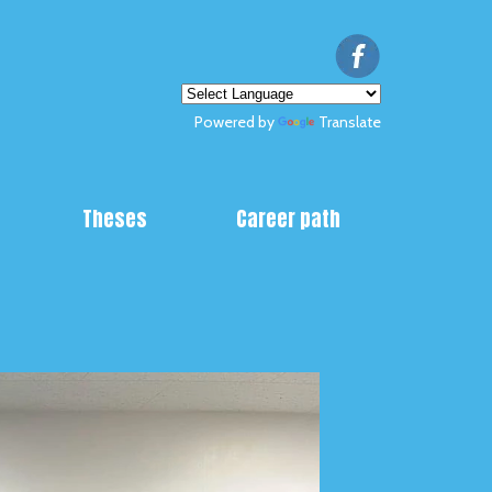
Powered by
Translate
Theses
Career path